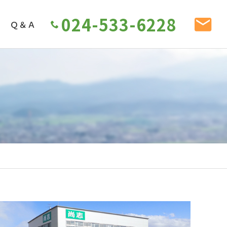
024-533-6228
Ｑ＆Ａ