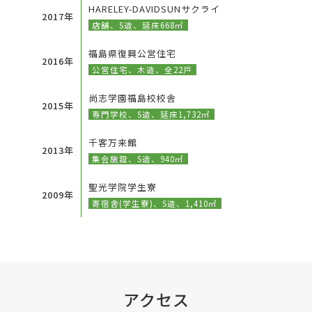
HARELEY-DAVIDSUNサクライ
2017年
店舗、S造、延床668㎡
福島県復興公営住宅
2016年
公営住宅、木造、全22戸
尚志学園福島校校舎
2015年
専門学校、S造、延床1,732㎡
千客万来館
2013年
集会施設、S造、940㎡
聖光学院学生寮
2009年
寄宿舎(学生寮)、S造、1,410㎡
アクセス